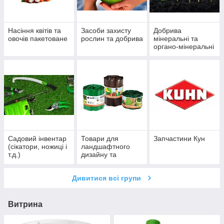
Насіння квітів та
Засоби захисту
Добрива
овочів пакетоване
рослин та добрива
мінеральні та
органо-мінеральні
Садовий інвентар
Товари для
Запчастини Кун
(сікатори, ножиці і
ландшафтного
т.д.)
дизайну та
благоустрою
Дивитися всі групи
Витрина