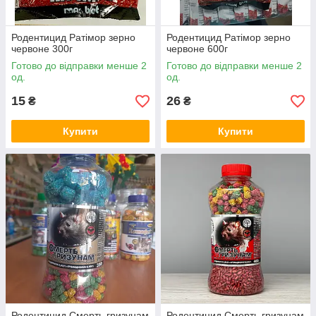
Родентицид Ратімор зерно
Родентицид Ратімор зерно
червоне 300г
червоне 600г
Готово до відправки менше 2
Готово до відправки менше 2
од.
од.
15
26
₴
₴
Купити
Купити
Родентицид Смерть гризунам
Родентицид Смерть гризунам