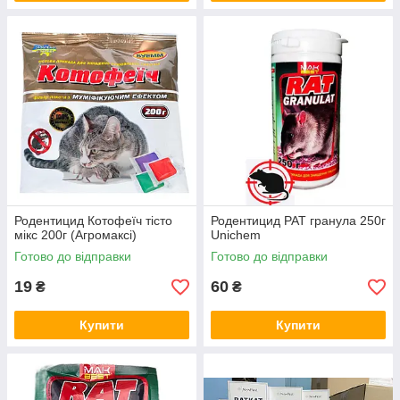
Родентицид Котофеїч тісто
Родентицид РАТ гранула 250г
мікс 200г (Агромаксі)
Unichem
Готово до відправки
Готово до відправки
19
60
₴
₴
Купити
Купити