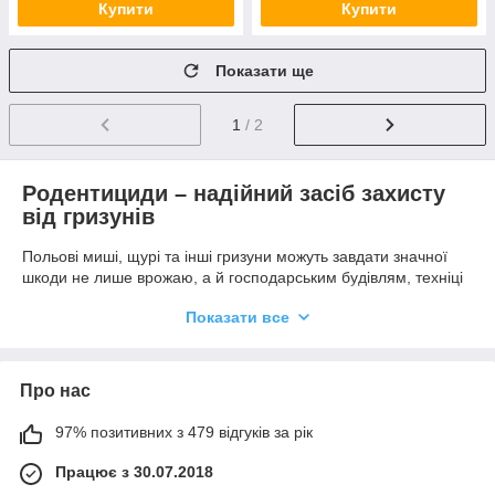
Купити
Купити
Показати ще
1
/ 2
Родентициди – надійний засіб захисту
від гризунів
Польові миші, щурі та інші гризуни можуть завдати значної
шкоди не лише врожаю, а й господарським будівлям, техніці
та запасам зерна. Вони швидко розмножуються, псують
Показати все
насіння, продукти і навіть електропроводку. Тому боротьба з
ними потребує ефективних і перевірених засобів. У нашому
інтернет-магазині «Три-Агро» ви можете купити родентициди
– ефективні засоби від гризунів, що допомагають швидко й
Про нас
надійно знищити гризунів на полі, складі чи вдома.
97% позитивних з 479 відгуків за рік
Родентициди – це спеціальні хімічні засоби, призначені для
знищення мишей і щурів. Їх дія спрямована на центральну
Працює з 30.07.2018
нервову систему або систему згортання крові гризунів, що