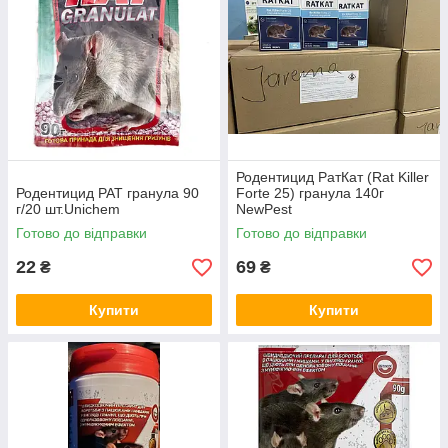
Родентицид РатКат (Rat Killer
Родентицид РАТ гранула 90
Forte 25) гранула 140г
г/20 шт.Unichem
NewPest
Готово до відправки
Готово до відправки
22
69
₴
₴
Купити
Купити