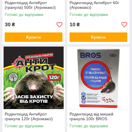
Родентицид АнтиКрот
Родентицид АнтиКрот 60г
(гранула) 500г (Агромаксі)
(Агромаксі)
Готово до відправки
Готово до відправки
30
10
₴
₴
Купити
Купити
Родентицид АнтиКрот
Родентицид від мишей
гранула 120г (Агромаксі)
гранула 100г BROS
Готово до відправки
Готово до відправки