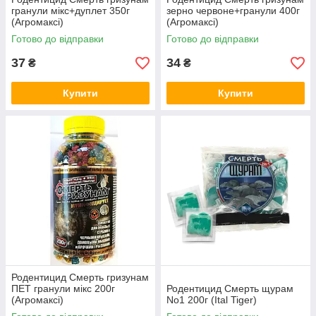
гранули мікс+дуплет 350г
зерно червоне+гранули 400г
(Агромаксі)
(Агромаксі)
Готово до відправки
Готово до відправки
37
34
₴
₴
Купити
Купити
Родентицид Смерть гризунам
ПЕТ гранули мікс 200г
Родентицид Смерть щурам
(Агромаксі)
No1 200г (Ital Tiger)