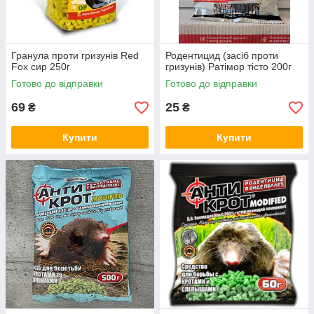
Гранула проти гризунів Red
Родентицид (засіб проти
Fox сир 250г
гризунів) Ратімор тісто 200г
Готово до відправки
Готово до відправки
69
25
₴
₴
Купити
Купити