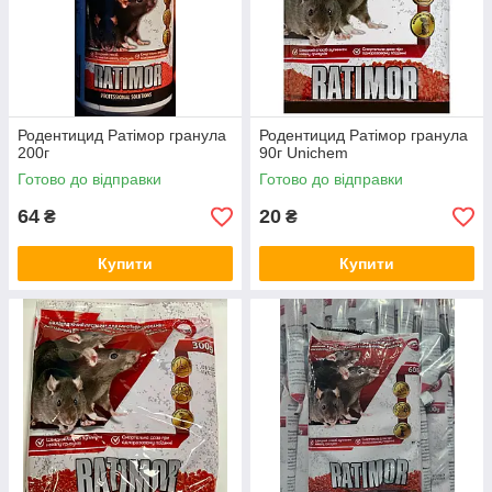
Родентицид Ратімор гранула
Родентицид Ратімор гранула
200г
90г Unichem
Готово до відправки
Готово до відправки
64
20
₴
₴
Купити
Купити