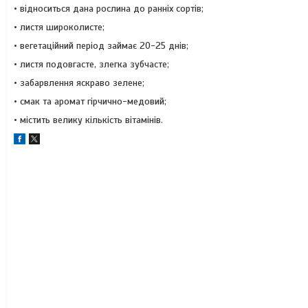
• відноситься дана рослина до ранніх сортів;
• листя широколисте;
• вегетаційний період займає 20-25 днів;
• листя подовгасте, злегка зубчасте;
• забарвлення яскраво зелене;
• смак та аромат гірчично-медовий;
• містить велику кількість вітамінів.