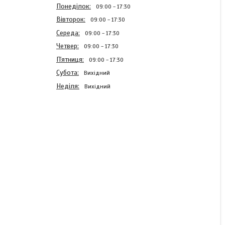
Понеділок
09:00
17:30
Вівторок
09:00
17:30
Середа
09:00
17:30
Четвер
09:00
17:30
Пʼятниця
09:00
17:30
Субота
Вихідний
Неділя
Вихідний
Рукола Пікнік 1г
(Проф.Нас)
Готово до відправки
6 ₴