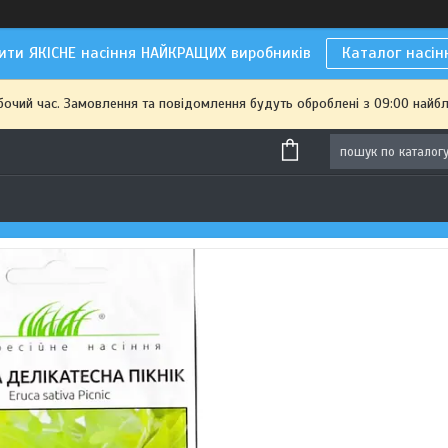
ити ЯКІСНЕ насіння НАЙКРАЩИХ виробників
Каталог насін
бочий час. Замовлення та повідомлення будуть оброблені з 09:00 найбл