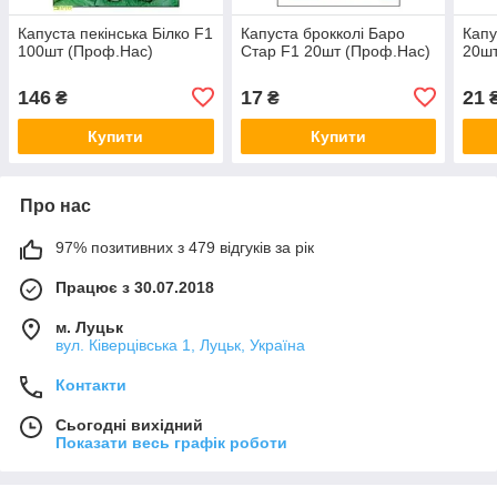
Капуста пекінська Білко F1
Капуста брокколі Баро
Капу
100шт (Проф.Нас)
Стар F1 20шт (Проф.Нас)
20шт
146
17
21
₴
₴
Купити
Купити
Про нас
97% позитивних з 479 відгуків за рік
Працює з 30.07.2018
м. Луцьк
вул. Ківерцівська 1, Луцьк, Україна
Контакти
Сьогодні вихідний
Показати весь графік роботи