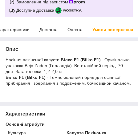
Замовлення під захистом
Доступна доставка
арактеристики
Доставка
Оплата
Умови повернення
Опис
Насіння пекінської капусти
Білко F1 (Bilko F1)
. Оригінальна
упаковка Bejo Zaden (Голландія). Вегетаційний період: 70
дня. Вага головки: 1,2-2,0 кг
Білко F1 (Bilko F1)
- Темно-зелений гібрид для осінньої
прибирання і зберігання з подовженим, бочковідной качаном.
Характеристики
Основні атрибути
Культура
Капуста Пекінська