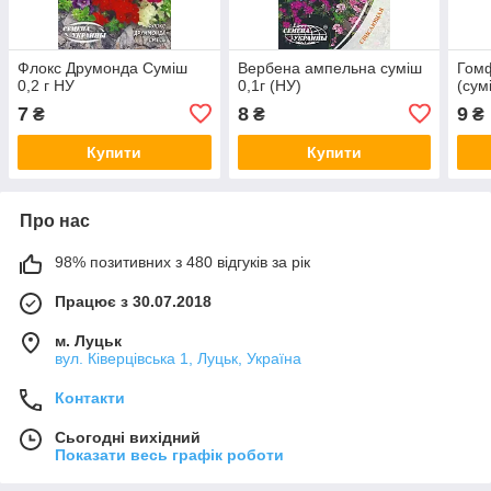
Флокс Друмонда Суміш
Вербена ампельна суміш
Гом
0,2 г НУ
0,1г (НУ)
(сум
7
8
9
₴
₴
₴
Купити
Купити
Про нас
98% позитивних з 480 відгуків за рік
Працює з 30.07.2018
м. Луцьк
вул. Ківерцівська 1, Луцьк, Україна
Контакти
Сьогодні вихідний
Показати весь графік роботи