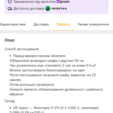
Замовлення під захистом
Доступна доставка
Характеристики
Доставка
Оплата
Умови повернення
Опис
Спосіб застосування
Перед використанням збовтати
Обприскати всередині шафи з відстані 40 см
Час розпилення має становити 2 сек на кожні 0.5 м³
Можна застосовувати безпосередньо на одяг
Після застосування залишити шафу закритою на 15
хвилин
Потім ретельно провітрити
Уникати прямого обприскування делікатного і шкіряного
вбрання
Склад
1R-транс — Фенотрин 0.1% (0.1 г/100 г), препатрин
0.09% (0.09 га/100 г)