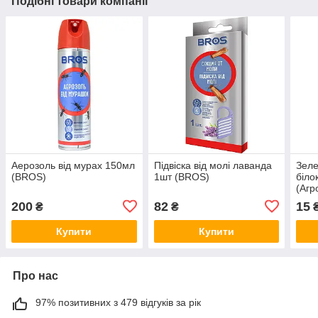
Подібні товари компанії
Аерозоль від мурах 150мл
Підвіска від молі лаванда
Зеле
(BROS)
1шт (BROS)
біло
(Агр
200
82
15
₴
₴
Купити
Купити
Про нас
97% позитивних з 479 відгуків за рік