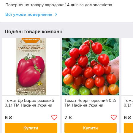
Повернення товару впродовж 14 днів за домовленістю
Всі умови повернення
Подібні товари компанії
Томат Де Барао рожевий
Томат Черрі червоний 0,2г
Тома
0,1г ТМ Насіння України
ТМ Насіння України
0,1г
6
7
6
₴
₴
₴
Купити
Купити