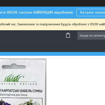
ити ЯКІСНЕ насіння НАЙКРАЩИХ виробників
Каталог насін
робочий час. Замовлення та повідомлення будуть оброблені з 09:00 най