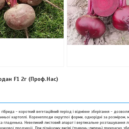
одан F1 2г (Проф.Нас)
 гібрида - короткий вегетаційний період і відмінне зберігання - дозво
ранньої картоплі. Коренеплоди округлої форми, однорідні за розміром, 
ка гладенька. Невеликий листовий апарат і вертикальне розташування л
кової продукції. При пізнішому висіві (травень-липень) прекрасно збер