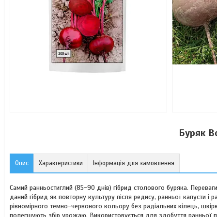
Буряк В
Опис
Характеристики
Інформація для замовлення
Самий ранньостиглий (85-90 днів) гібрид столового буряка. Переваги
даний гібрид як повторну культуру після редису, ранньої капусти і 
рівномірного темно-червоного кольору без радіальних кілець, шкір
полегшують збір урожаю. Використовується для здобуття ранньої пуч