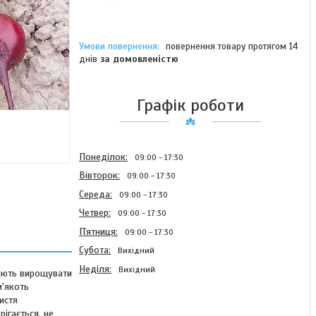
повернення товару протягом 14
днів
за домовленістю
Графік роботи
Понеділок
09:00
17:30
Вівторок
09:00
17:30
Середа
09:00
17:30
Четвер
09:00
17:30
Пʼятниця
09:00
17:30
Субота
Вихідний
Неділя
Вихідний
ляють вирощувати
м'якоть
истя
ігається, не