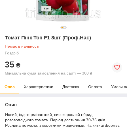
Томат Пінк Топ F1 8шт (Проф.Нас)
Немає в наявності
Роздріб
35
₴
Мінімальна сума замовлення на сайті — 300 ₴
Опис
Характеристики
Доставка
Оплата
Умови п
Опис
Новий, індетермінантний, високорослий гібрид
розовоплідного томата. Період достигання 70-75 днів.
Рослина потужна, з короткими міжвузлями. На китиці формує