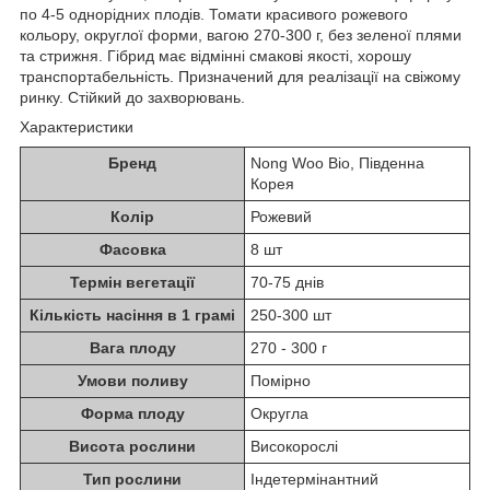
по 4-5 однорідних плодів. Томати красивого рожевого
кольору, округлої форми, вагою 270-300 г, без зеленої плями
та стрижня. Гібрид має відмінні смакові якості, хорошу
транспортабельність. Призначений для реалізації на свіжому
ринку. Стійкий до захворювань.
Характеристики
Бренд
Nong Woo Bio, Південна
Корея
Колір
Рожевий
Фасовка
8 шт
Термін вегетації
70-75 днів
Кількість насіння в 1 грамі
250-300 шт
Вага плоду
270 - 300 г
Умови поливу
Помірно
Форма плоду
Округла
Висота рослини
Високорослі
Тип рослини
Індетермінантний