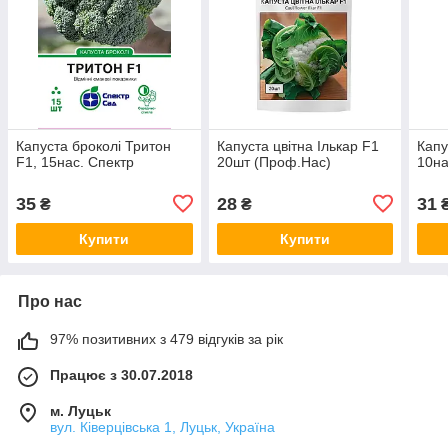
Капуста броколі Тритон
Капуста цвітна Ількар F1
Капу
F1, 15нас. Спектр
20шт (Проф.Нас)
10на
35
28
31
₴
₴
Купити
Купити
Про нас
97% позитивних з 479 відгуків за рік
Працює з 30.07.2018
м. Луцьк
вул. Ківерцівська 1, Луцьк, Україна