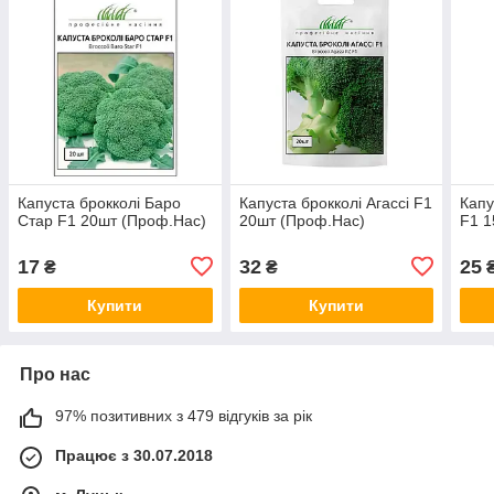
Капуста брокколі Баро
Капуста брокколі Агассі F1
Капу
Стар F1 20шт (Проф.Нас)
20шт (Проф.Нас)
F1 1
17
32
25
₴
₴
Купити
Купити
Про нас
97% позитивних з 479 відгуків за рік
Працює з 30.07.2018