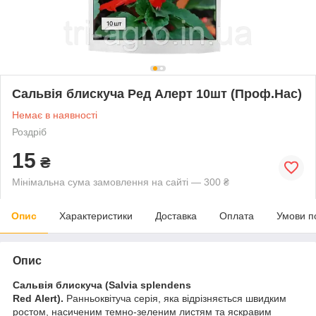
Сальвія блискуча Ред Алерт 10шт (Проф.Нас)
Немає в наявності
Роздріб
15
₴
Мінімальна сума замовлення на сайті — 300 ₴
Опис
Характеристики
Доставка
Оплата
Умови п
Опис
Сальвія блискуча (Salvia splendens
Red
A
lert).
Ранньоквітуча серія, яка відрізняється швидким
ростом, насиченим темно-зеленим листям та яскравим