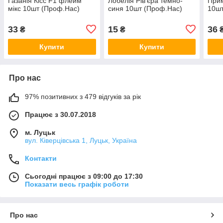
Газанія Кісс F1 флейм
Лобелія Рів'єра темно-
Прим
мікс 10шт (Проф.Нас)
синя 10шт (Проф.Нас)
10шт
33
15
36
₴
₴
Купити
Купити
Про нас
97% позитивних з 479 відгуків за рік
Працює з 30.07.2018
м. Луцьк
вул. Ківерцівська 1, Луцьк, Україна
Контакти
Сьогодні працює з 09:00 до 17:30
Показати весь графік роботи
Про нас