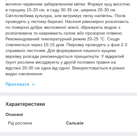
вогняно-червоним забарвленням квітки. Формує кущ висотою:
в горщику 15-20 см, в саду 30-35 см, ширина 20-30 см.
Світлолюбива культура, але витримує легку напівтінь. Посів
проводять у лютому-березні. Насіння рівномірно розсипають
по поверхні добре зволоженої землі, збризкують водою з
розпилювача та накривають склом або прозорою плівкою.
Рекомендований температурний режим 20-25 °C. Сходи
з’являються через 10-15 днів. Пікіровку проводять у фазі 2-3
справжніх листочків. Для формування пишного кущика
верхівку розсади рекомендується прищипнути. У відкритий
ґрунт рослини висаджують у другій половині травня на
відстані 20-30 см одна від одної. Використовується в різних
видах озеленення.
Приховати
Характеристики
Основні
Рід рослини
Сальвія