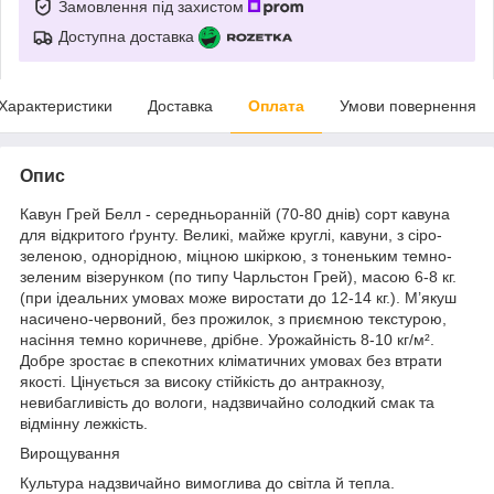
Замовлення під захистом
Доступна доставка
Характеристики
Доставка
Оплата
Умови повернення
Опис
Кавун Грей Белл - середньоранній (70-80 днів) сорт кавуна
для відкритого ґрунту. Великі, майже круглі, кавуни, з сіро-
зеленою, однорідною, міцною шкіркою, з тоненьким темно-
зеленим візерунком (по типу Чарльстон Грей), масою 6-8 кг.
(при ідеальних умовах може виростати до 12-14 кг.). М’якуш
насичено-червоний, без прожилок, з приємною текстурою,
насіння темно коричневе, дрібне. Урожайність 8-10 кг/м².
Добре зростає в спекотних кліматичних умовах без втрати
якості. Цінується за високу стійкість до антракнозу,
невибагливість до вологи, надзвичайно солодкий смак та
відмінну лежкість.
Вирощування
Культура надзвичайно вимоглива до світла й тепла.