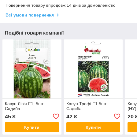
Повернення товару впродовж 14 днів за домовленістю
Всі умови повернення
Подібні товари компанії
Кавун Лівія F1, 5шт
Кавун Трофі F1 5шт
Каву
Садиба
Садиба
(НУ)
45
42
20
₴
₴
Купити
Купити