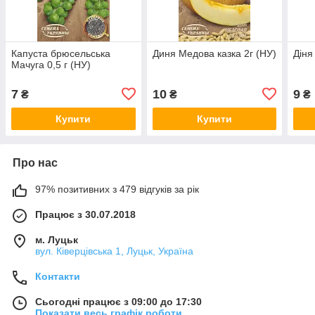
Капуста брюсельська
Диня Медова казка 2г (НУ)
Діня
Мачуга 0,5 г (НУ)
7
10
9
₴
₴
₴
Купити
Купити
Про нас
97% позитивних з 479 відгуків за рік
Працює з 30.07.2018
м. Луцьк
вул. Ківерцівська 1, Луцьк, Україна
Контакти
Сьогодні працює з 09:00 до 17:30
Показати весь графік роботи