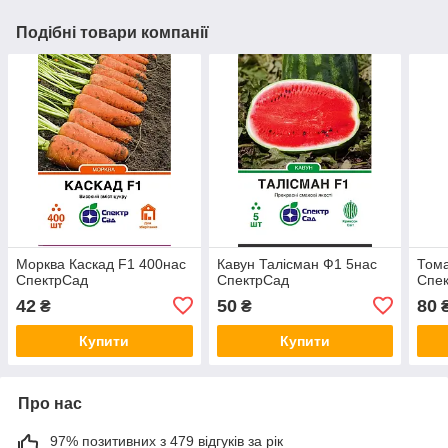
Подібні товари компанії
Морква Каскад F1 400нас
Кавун Талісман Ф1 5нас
Тома
СпектрСад
СпектрСад
Спе
42
50
80
₴
₴
Купити
Купити
Про нас
97% позитивних з 479 відгуків за рік