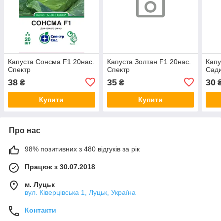
Капуста Сонсма F1 20нас.
Капуста Золтан F1 20нас.
Капу
Спектр
Спектр
Сад
38
35
30
₴
₴
Купити
Купити
Про нас
98% позитивних з 480 відгуків за рік
Працює з 30.07.2018
м. Луцьк
вул. Ківерцівська 1, Луцьк, Україна
Контакти