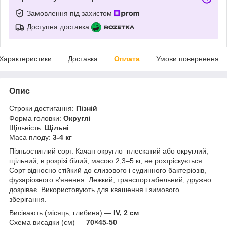
Замовлення під захистом
Доступна доставка
Характеристики
Доставка
Оплата
Умови повернення
Опис
Строки достигання:
Пізній
Форма головки:
Округлі
Щільність:
Щільні
Маса плоду:
3-4 кг
Пізньостиглий сорт. Качан округло–плескатий або округлий,
щільний, в розрізі білий, масою 2,3–5 кг, не розтріскується.
Сорт відносно стійкий до слизового і судинного бактеріозів,
фузаріозного в’янення. Лежкий, транспортабельний, дружно
дозріває. Використовують для квашення і зимового
зберігання.
Висівають (місяць, глибина) —
IV, 2 см
Схема висадки (см) —
70×45-50