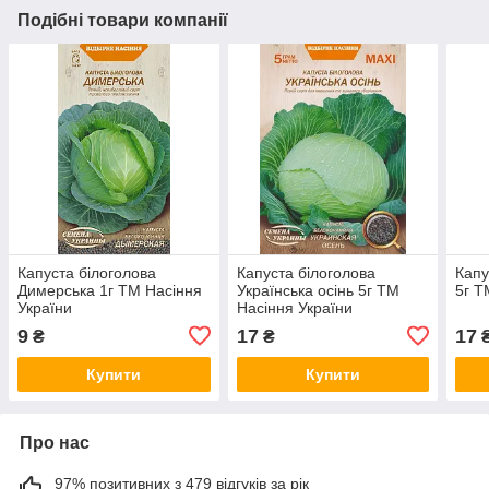
Подібні товари компанії
Капуста білоголова
Капуста білоголова
Капу
Димерська 1г ТМ Насіння
Українська осінь 5г ТМ
5г Т
України
Насіння України
9
17
17
₴
₴
Купити
Купити
Про нас
97% позитивних з 479 відгуків за рік