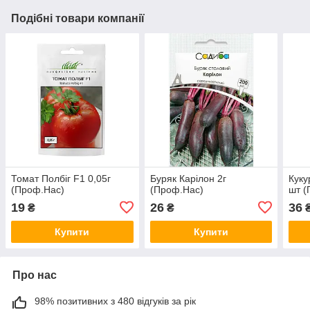
Подібні товари компанії
Томат Полбіг F1 0,05г
Буряк Карілон 2г
Куку
(Проф.Нас)
(Проф.Нас)
шт (
19
26
36
₴
₴
Купити
Купити
Про нас
98% позитивних з 480 відгуків за рік