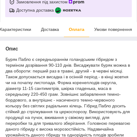
Замовлення під захистом
Доступна доставка
Характеристики
Доставка
Оплата
Умови повернення
Опис
Буряк Пабло є середньораннім голандським гібридом з
терміном дозрівання 90-110 днів. Висаджувати буряк можна в
два обороти: перший раз в травні, другий - в червні місяці.
Також допускається висадка і в осінній період - в кінці жовтня
чи на початку листопада. Форма коренеплодів округла,
діаметр 11-15 сантиметрів, шкірка гладенька, маса в
середньому 220-450 грам. Зовнішнє забарвлення темно-
бордового, а внутрішнє - насиченого темно-червоного
кольору без світлих радіальних кілець. Гібрид Пабло досить
стійкий до стрілкування та церкоспорозу. Використовують для
продукції на пучок, вживання у свіжому вигляді, для
переробки та для тривалого зберігання. Головною перевагою
даного гібриду є висока морозостійкість. Надзвичайна
урожайність даного гібриду та однорідність плодів зробили