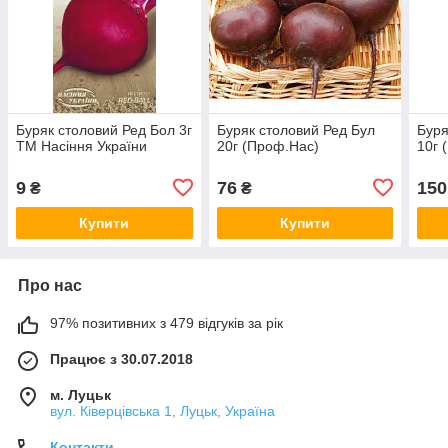
Буряк столовий Ред Бол 3г
Буряк столовий Ред Бул
Буря
ТМ Насіння України
20г (Проф.Нас)
10г 
9
76
150
₴
₴
Купити
Купити
Про нас
97% позитивних з 479 відгуків за рік
Працює з 30.07.2018
м. Луцьк
вул. Ківерцівська 1, Луцьк, Україна
Контакти