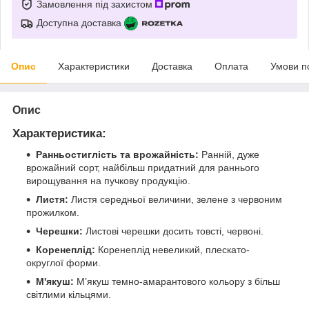
Замовлення під захистом
Доступна доставка
Опис
Характеристики
Доставка
Оплата
Умови п
Опис
Характеристика:
Ранньостиглість та врожайність:
Ранній, дуже
врожайний сорт, найбільш придатний для раннього
вирощування на пучкову продукцію.
Листя:
Листя середньої величини, зелене з червоним
прожилком.
Черешки:
Листові черешки досить товсті, червоні.
Коренеплід:
Коренеплід невеликий, плескато-
округлої форми.
М'якуш:
М’якуш темно-амарантового кольору з більш
світлими кільцями.