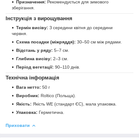
Призначення:
Рекомендується для зимового
зберігання.
Інструкція з вирощування
Термін висіву:
З середини квітня до середини
червня.
Схема посадки (міжряддя):
30–50 см між рядами.
Відстань у ряду:
5–7 см.
Глибина висіву:
2–3 см.
Період вегетації:
90–110 днів.
Технічна інформація
Вага нетто:
50 г
Виробник:
Roltico (Польща).
Якість:
Якість WE (стандарт ЄС), мала упаковка.
Упаковка:
Герметична.
Приховати