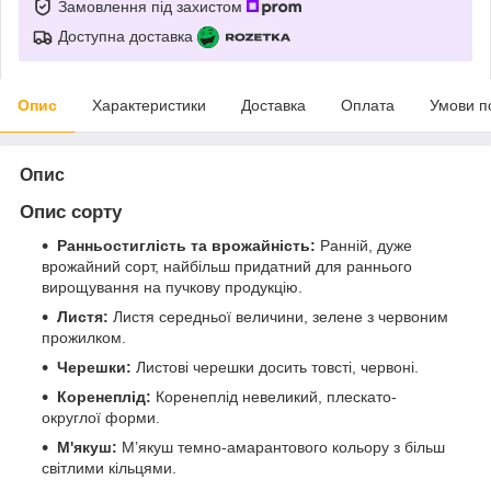
Замовлення під захистом
Доступна доставка
Опис
Характеристики
Доставка
Оплата
Умови п
Опис
Опис сорту
Ранньостиглість та врожайність:
Ранній, дуже
врожайний сорт, найбільш придатний для раннього
вирощування на пучкову продукцію.
Листя:
Листя середньої величини, зелене з червоним
прожилком.
Черешки:
Листові черешки досить товсті, червоні.
Коренеплід:
Коренеплід невеликий, плескато-
округлої форми.
М'якуш:
М’якуш темно-амарантового кольору з більш
світлими кільцями.