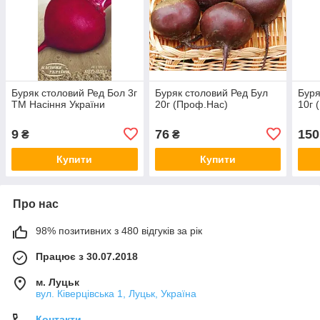
Буряк столовий Ред Бол 3г
Буряк столовий Ред Бул
Буря
ТМ Насіння України
20г (Проф.Нас)
10г 
9
76
150
₴
₴
Купити
Купити
Про нас
98% позитивних з 480 відгуків за рік
Працює з 30.07.2018
м. Луцьк
вул. Ківерцівська 1, Луцьк, Україна
Контакти