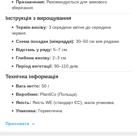
Призначення:
Рекомендується для зимового
зберігання.
Інструкція з вирощування
Термін висіву:
З середини квітня до середини
червня.
Схема посадки (міжряддя):
30–50 см між рядами.
Відстань у ряду:
5–7 см.
Глибина висіву:
2–3 см.
Період вегетації:
90–110 днів.
Технічна інформація
Вага нетто:
50 г
Виробник:
PlantiCo (Польща).
Якість:
Якість WE (стандарт ЄС), мала упаковка.
Упаковка:
Герметична.
Приховати