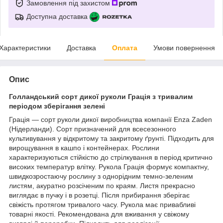
Замовлення під захистом
Доступна доставка
Характеристики
Доставка
Оплата
Умови повернення
Опис
Голландський сорт дикої руколи Грація з тривалим
періодом зберігання зелені
Грація — сорт руколи дикої виробництва компанії Enza Zaden
(Нідерланди). Сорт призначений для всесезонного
культивування у відкритому та закритому ґрунті. Підходить для
вирощування в кашпо і контейнерах. Рослини
характеризуються стійкістю до стрілкування в період критично
високих температур влітку. Рукола Грація формує компактну,
швидкозростаючу рослину з однорідним темно-зеленим
листям, акуратно розсіченим по краям. Листя прекрасно
виглядає в пучку і в розетці. Після прибирання зберігає
свіжість протягом тривалого часу. Рукола має привабливі
товарні якості. Рекомендована для вживання у свіжому