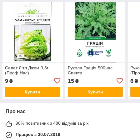
Салат Літл Джем 0,3г
Рукола Грація 500нас.
Руко
(Проф.Нас)
Спектр
(Пр
9
15
6
₴
₴
₴
Купити
Купити
Про нас
98% позитивних з 480 відгуків за рік
Працює з 30.07.2018