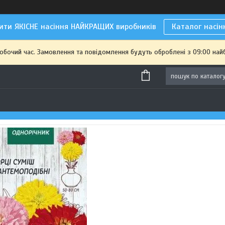
ити ЯКІСНЕ насіння НАЙКРАЩИХ виробників
Каталог насін
робочий час. Замовлення та повідомлення будуть оброблені з 09:00 най