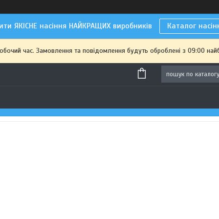
ити ЯКІСНЕ насіння НАЙКРАЩИХ виробників
Каталог насін
робочий час. Замовлення та повідомлення будуть оброблені з 09:00 най