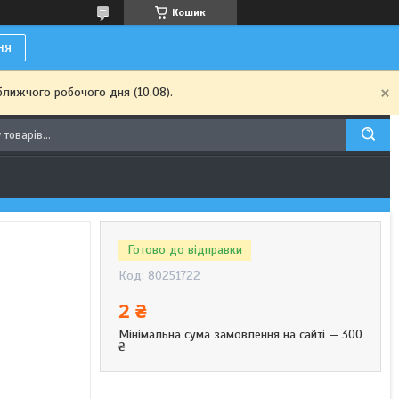
Кошик
ня
ближчого робочого дня (10.08).
Готово до відправки
Код:
80251722
2 ₴
Мінімальна сума замовлення на сайті — 300
₴