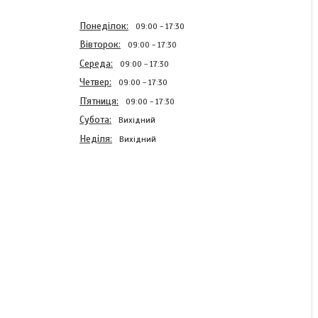
Понеділок
09:00
17:30
Вівторок
09:00
17:30
Середа
09:00
17:30
Четвер
09:00
17:30
Пʼятниця
09:00
17:30
Субота
Вихідний
Неділя
Вихідний
шайба металева 80251722
KUHN
Готово до відправки
2 ₴