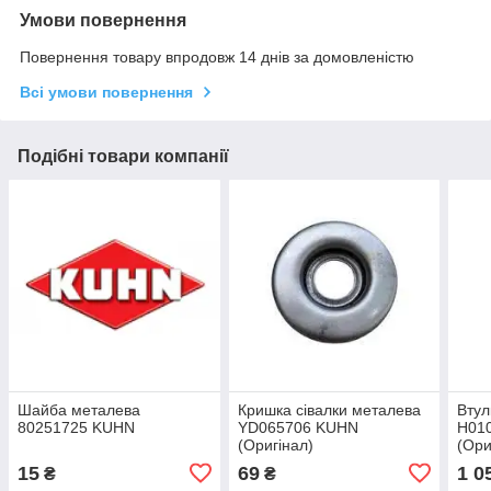
Умови повернення
Повернення товару впродовж 14 днів за домовленістю
Всі умови повернення
Подібні товари компанії
Шайба металева
Кришка сівалки металева
Втул
80251725 KUHN
YD065706 KUHN
Н01
(Оригінал)
(Ори
15
69
1 0
₴
₴