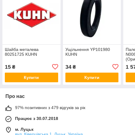
Шайба металева
Ущільнення YP101980
Пал
80251725 KUHN
KUHN
N00
(Ори
15
34
1 5
₴
₴
Купити
Купити
Про нас
97% позитивних з 479 відгуків за рік
Працює з 30.07.2018
м. Луцьк
вул. Ківерцівська 1, Луцьк, Україна