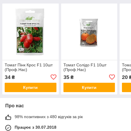
Томат Пінк Крос F1 10шт
Томат Солідо F1 10шт
Тома
(Проф.Нас)
(Проф.Нас)
(Пр
34
35
20
₴
₴
Купити
Купити
Про нас
98% позитивних з 480 відгуків за рік
Працює з 30.07.2018