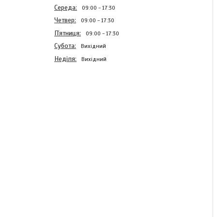
Середа
09:00
17:30
Четвер
09:00
17:30
Пʼятниця
09:00
17:30
Субота
Вихідний
Неділя
Вихідний
Кермек Супрім Голден
0,1г (GL Seeds)
Готово до відправки
15 ₴
КУПИТИ
КУПИТИ З