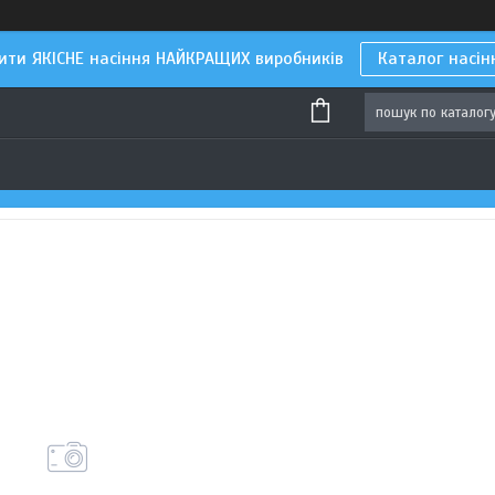
ити ЯКІСНЕ насіння НАЙКРАЩИХ виробників
Каталог насін