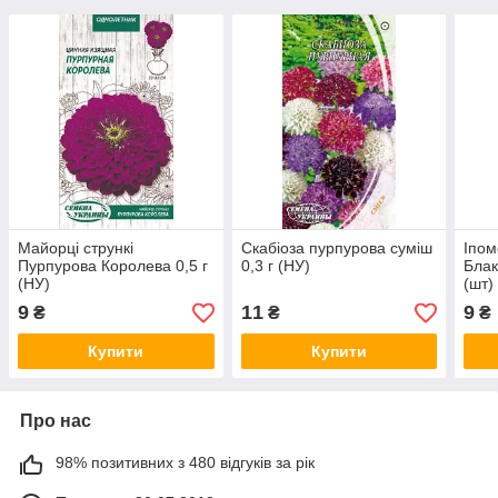
Майорці стрункі
Скабіоза пурпурова суміш
Іпом
Пурпурова Королева 0,5 г
0,3 г (НУ)
Блак
(НУ)
(шт)
9
11
9
₴
₴
₴
Купити
Купити
Про нас
98% позитивних з 480 відгуків за рік