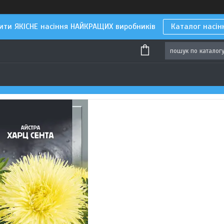
ити ЯКІСНЕ насіння НАЙКРАЩИХ виробників
Каталог насін