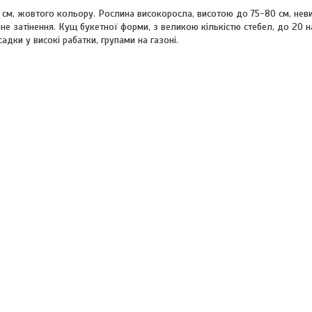
 см, жовтого кольору. Рослина високоросла, висотою до 75-80 см, неви
е затінення. Кущ букетної форми, з великою кількістю стебел, до 20 на
адки у високі рабатки, групами на газоні.