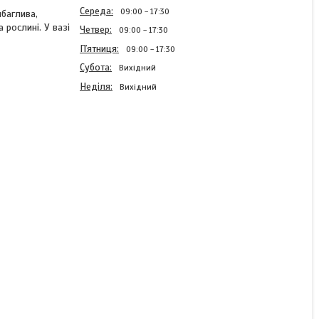
Середа
09:00
17:30
баглива,
 рослині. У вазі
Четвер
09:00
17:30
Пʼятниця
09:00
17:30
Субота
Вихідний
Неділя
Вихідний
Айстра високоросла Харц
Сента 0,25 г (SeedEra)
В наявності
9 ₴
КУПИТИ
КУПИТИ З