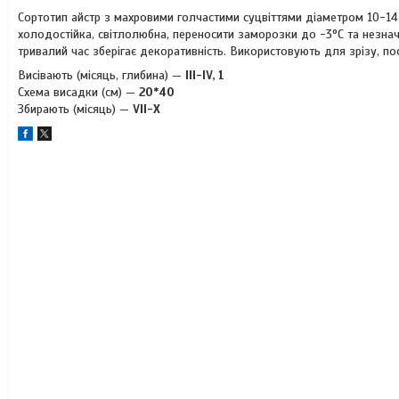
Сортотип айстр з махровими голчастими суцвіттями діаметром 10-14
холодостійка, світлолюбна, переносити заморозки до -3°С та незначн
тривалий час зберігає декоративність. Використовують для зрізу, пос
Висівають (місяць, глибина) —
III-IV, 1
Схема висадки (см) —
20*40
Збирають (місяць) —
VII-X