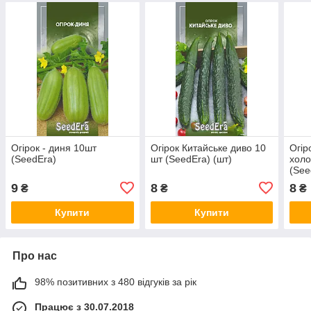
Огірок - диня 10шт
Огірок Китайське диво 10
Огір
(SeedEra)
шт (SeedEra) (шт)
холо
(See
9
8
8
₴
₴
₴
Купити
Купити
Про нас
98% позитивних з 480 відгуків за рік
Працює з 30.07.2018