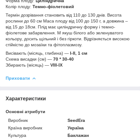
Форма плоду:
Циліндрична
Колір плоду:
Темно-фіолетовий
Термін дозрівання становить від 110 до 130 днів. Висота
рослини до 60 см Маса плоду від 100 до 150 г, а довжина –
від 15 до 18см. Плід має циліндричну форму і темно-
фіолетове забарвлення. М якуш білого або зеленуватого
кольору, досить щільний і без гіркоти. Відрізняється високою
стійкістю до мозаїки та фітоплазмозу.
Висівають (місяць, глибина) —
I-II, 1 см
Схема висадки (см) —
70 * 30-40
Збирають (місяць) —
VIII-IX
Приховати
Характеристики
Основні атрибути
Виробник
SeedEra
Країна виробник
Україна
Культура
Баклажан