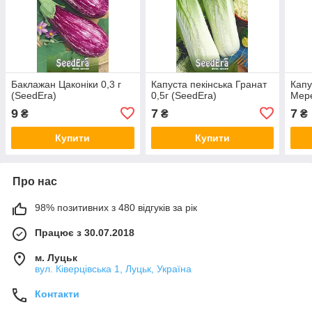
Баклажан Цаконіки 0,3 г
Капуста пекінська Гранат
Капу
(SeedEra)
0,5г (SeedEra)
Мере
9
7
7
₴
₴
₴
Купити
Купити
Про нас
98% позитивних з 480 відгуків за рік
Працює з 30.07.2018
м. Луцьк
вул. Ківерцівська 1, Луцьк, Україна
Контакти