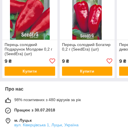
Перець солодкий
Перець солодкий Богатир
Пере
Подарунок Молдови 0,2 г
0,2 г (SeedEra) (шт)
диво
(SeedEra) (шт)
9
9
9
₴
₴
₴
Купити
Купити
Про нас
98% позитивних з 480 відгуків за рік
Працює з 30.07.2018
м. Луцьк
вул. Ківерцівська 1, Луцьк, Україна