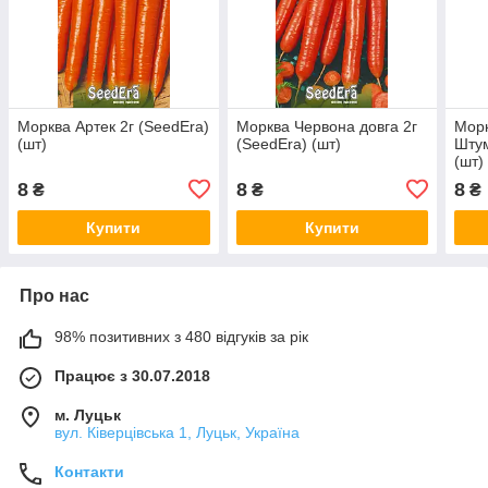
Морква Артек 2г (SeedEra)
Морква Червона довга 2г
Морк
(шт)
(SeedEra) (шт)
Штум
(шт)
8
8
8
₴
₴
₴
Купити
Купити
Про нас
98% позитивних з 480 відгуків за рік
Працює з 30.07.2018
м. Луцьк
вул. Ківерцівська 1, Луцьк, Україна
Контакти