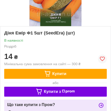
Діня Емір Ф1 5шт (SeedEra) (шт)
В наявності
Роздріб
14
₴
Мінімальна сума замовлення на сайті — 300 ₴
Купити
або
Купити з
Що таке купити з Пром?