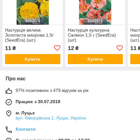
Настурція велика
Настурція культурна
Наст
Золотиста махрова 1,5г
Салмон 1,5 г (SeedEra)
махр
(SeedEra) (шт.)
(шт)
(шт.)
11
12
11
₴
₴
Купити
Купити
Про нас
97% позитивних з 479 відгуків за рік
Працює з 30.07.2018
м. Луцьк
вул. Ківерцівська 1, Луцьк, Україна
Контакти