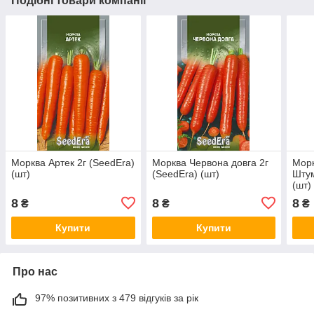
Подібні товари компанії
Морква Артек 2г (SeedEra)
Морква Червона довга 2г
Морк
(шт)
(SeedEra) (шт)
Штум
(шт)
8
8
8
₴
₴
₴
Купити
Купити
Про нас
97% позитивних з 479 відгуків за рік