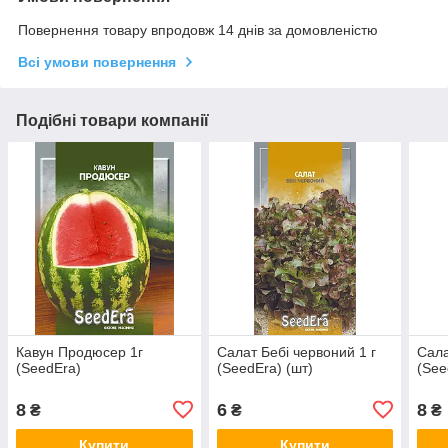
Повернення товару впродовж 14 днів за домовленістю
Всі умови повернення
Подібні товари компанії
Кавун Продюсер 1г
Салат Бебі червоний 1 г
Сала
(SeedEra)
(SeedEra) (шт)
(See
8
6
8
₴
₴
₴
Купити
Купити