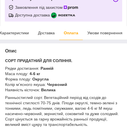
Замовлення під захистом
Доступна доставка
Характеристики
Доставка
Оплата
Умови повернення
Опис
СОРТ ПРИДАТНИЙ ДЛЯ СОЛІННЯ.
Рядки достигання:
Ранній
Маса плоду:
4-6 кг
Форма плоду:
Округла
Колір м'ясного якуша:
Червоний
Наявність кісточок:
Велика
Ранньостиглий сорт. Вегетаційний період від сходів до
технічної стиглості 70-75 днів. Плоди округлі, темно-зелені з
тонкими, ледь помітними, смужками, вагою 4-6 кг М якуш
насичено-червоний, зернистий, соковитий та дуже солодкий.
Сорт цінується за гарну врожайність ранньої продукції,
великий вміст цукру та транспортабельність.