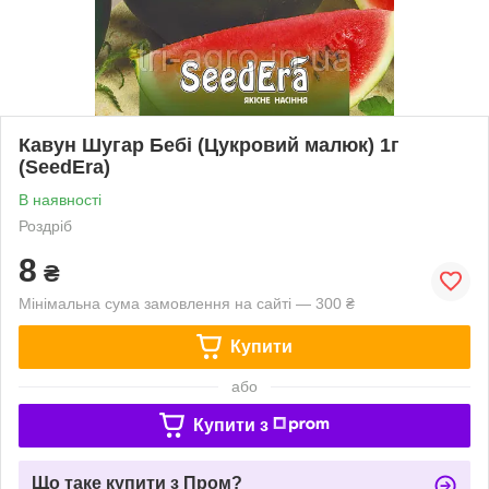
Кавун Шугар Бебі (Цукровий малюк) 1г
(SeedEra)
В наявності
Роздріб
8
₴
Мінімальна сума замовлення на сайті — 300 ₴
Купити
або
Купити з
Що таке купити з Пром?