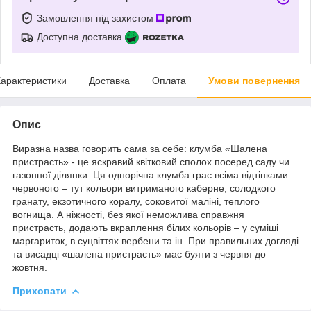
Замовлення під захистом
Доступна доставка
арактеристики
Доставка
Оплата
Умови повернення
Опис
Виразна назва говорить сама за себе: клумба «Шалена
пристрасть» - це яскравий квітковий сполох посеред саду чи
газонної ділянки. Ця однорічна клумба грає всіма відтінками
червоного – тут кольори витриманого каберне, солодкого
гранату, екзотичного коралу, соковитої маліні, теплого
вогнища. А ніжності, без якої неможлива справжня
пристрасть, додають вкраплення білих кольорів – у суміші
маргариток, в суцвіттях вербени та ін. При правильних догляді
та висадці «шалена пристрасть» має буяти з червня до
жовтня.
Приховати