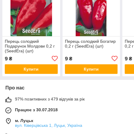
Перець солодкий
Перець солодкий Богатир
Пере
Подарунок Молдови 0,2 г
0,2 г (SeedEra) (шт)
0,2 
(SeedEra) (шт)
9
9
9
₴
₴
₴
Купити
Купити
Про нас
97% позитивних з 479 відгуків за рік
Працює з 30.07.2018
м. Луцьк
вул. Ківерцівська 1, Луцьк, Україна