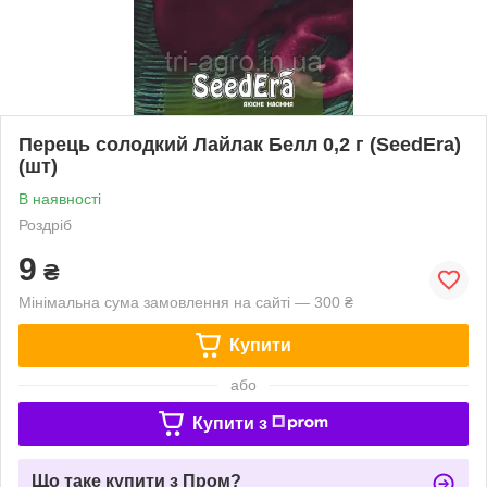
Перець солодкий Лайлак Белл 0,2 г (SeedEra)
(шт)
В наявності
Роздріб
9
₴
Мінімальна сума замовлення на сайті — 300 ₴
Купити
або
Купити з
Що таке купити з Пром?