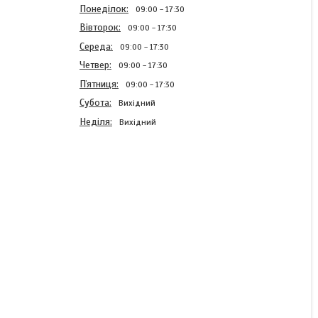
Понеділок
09:00
17:30
Вівторок
09:00
17:30
Середа
09:00
17:30
Четвер
09:00
17:30
Пʼятниця
09:00
17:30
Субота
Вихідний
Неділя
Вихідний
Перець солодкий Луміна
0,2 г (SeedEra) (шт)
В наявності
9 ₴