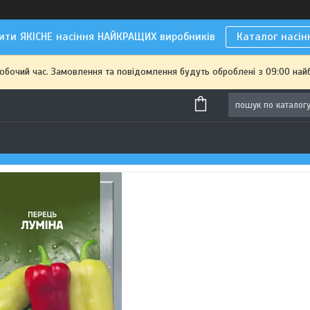
ити ЯКІСНЕ насіння НАЙКРАЩИХ виробників
Каталог насін
робочий час. Замовлення та повідомлення будуть оброблені з 09:00 най