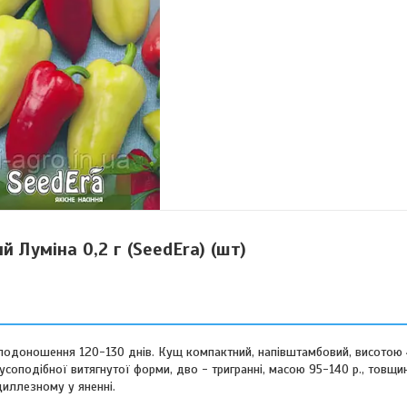
 Луміна 0,2 г (SeedEra) (шт)
 плодоношення 120-130 днів. Кущ компактний, напівштамбовий, висотою
онусоподібної витягнутої форми, дво - тригранні, масою 95-140 р., товщи
іциллезному у яненні.