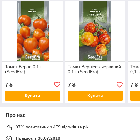
Томат Верна 0,1 г
Томат Вернісаж червоний
Тома
(SeedEra)
0,1 г (SeedEra)
0,1г
7
7
7
₴
₴
₴
Купити
Купити
Про нас
97% позитивних з 479 відгуків за рік
Працює з 30.07.2018