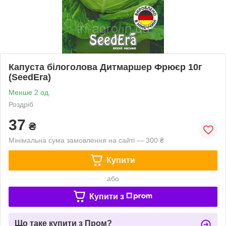
Капуста білоголова Дитмаршер Фрюєр 10г
(SeedEra)
Менше 2 од.
Роздріб
37
₴
Мінімальна сума замовлення на сайті — 300 ₴
Купити
або
Купити з
Що таке купити з Пром?