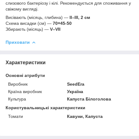
слизового бактеріозу і кілі. Рекомендується для споживання у
свіжому вигляді.
Висівають (місяць, глибина) —
II–III, 2 см
Схема висадки (см) —
70×45-50
Збирають (місяць) —
V–VII
Приховати
Характеристики
Основні атрибути
Виробник
SeedEra
Країна виробник
Україна
Культура
Капуста Білоголова
Користувальницькі характеристики
Томати
Кавуни, Капуста