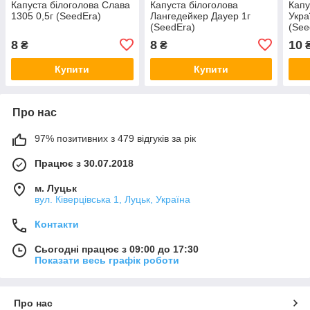
Капуста білоголова Слава
Капуста білоголова
Капу
1305 0,5г (SeedEra)
Лангедейкер Дауер 1г
Укра
(SeedEra)
(See
8
8
10
₴
₴
Купити
Купити
Про нас
97% позитивних з 479 відгуків за рік
Працює з 30.07.2018
м. Луцьк
вул. Ківерцівська 1, Луцьк, Україна
Контакти
Сьогодні працює з 09:00 до 17:30
Показати весь графік роботи
Про нас