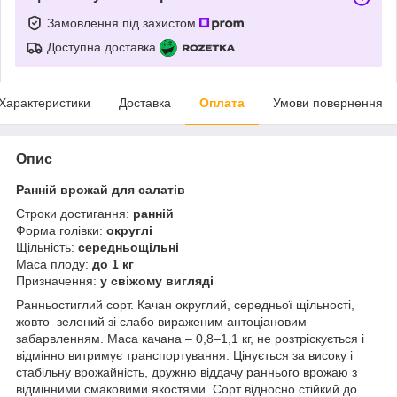
Замовлення під захистом
Доступна доставка
Характеристики
Доставка
Оплата
Умови повернення
Опис
Ранній врожай для салатів
Строки достигання:
ранній
Форма голівки:
округлі
Щільність:
середньощільні
Маса плоду:
до 1 кг
Призначення:
у свіжому вигляді
Ранньостиглий сорт. Качан округлий, середньої щільності,
жовто–зелений зі слабо вираженим антоціановим
забарвленням. Маса качана – 0,8–1,1 кг, не розтріскується і
відмінно витримує транспортування. Цінується за високу і
стабільну врожайність, дружню віддачу раннього врожаю з
відмінними смаковими якостями. Сорт відносно стійкий до