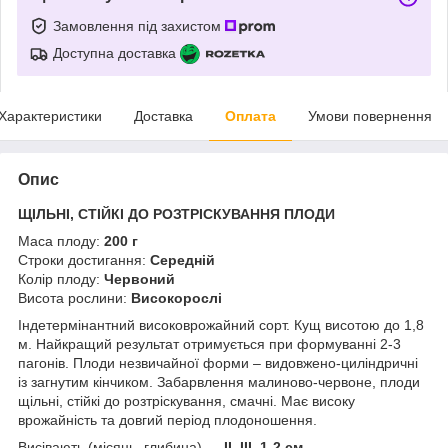
Замовлення під захистом
Доступна доставка
Характеристики
Доставка
Оплата
Умови повернення
Опис
ЩІЛЬНІ, СТІЙКІ ДО РОЗТРІСКУВАННЯ ПЛОДИ
Маса плоду:
200 г
Строки достигання:
Середній
Колір плоду:
Червоний
Висота рослини:
Високорослі
Індетермінантний високоврожайний сорт. Кущ висотою до 1,8
м. Найкращий результат отримується при формуванні 2-3
пагонів. Плоди незвичайної форми – видовжено-циліндричні
із загнутим кінчиком. Забарвлення малиново-червоне, плоди
щільні, стійкі до розтріскування, смачні. Має високу
врожайність та довгий період плодоношення.
Висівають (місяць, глибина) —
II–III, 1-2 см