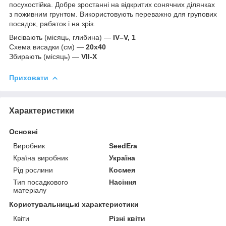
посухостійка. Добре зростанні на відкритих сонячних ділянках
з поживним грунтом. Використовують переважно для групових
посадок, рабаток і на зріз.
Висівають (місяць, глибина) —
IV–V, 1
Схема висадки (см) —
20х40
Збирають (місяць) —
VII-X
Приховати
Характеристики
Основні
Виробник
SeedEra
Країна виробник
Україна
Рід рослини
Космея
Тип посадкового
Насіння
матеріалу
Користувальницькі характеристики
Квіти
Різні квіти