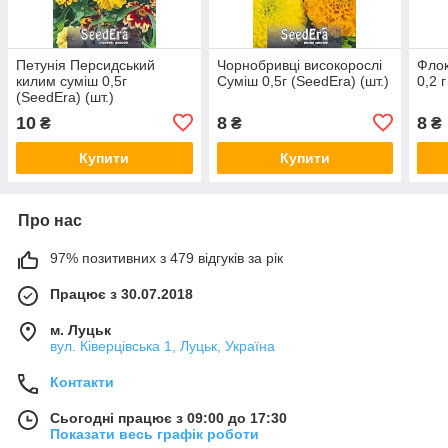
Петунія Персидський
Чорнобривці високорослі
Фло
килим суміш 0,5г
Суміш 0,5г (SeedEra) (шт.)
0,2 
(SeedEra) (шт.)
10
8
8
₴
₴
₴
Купити
Купити
Про нас
97% позитивних з 479 відгуків за рік
Працює з 30.07.2018
м. Луцьк
вул. Ківерцівська 1, Луцьк, Україна
Контакти
Сьогодні працює з 09:00 до 17:30
Показати весь графік роботи