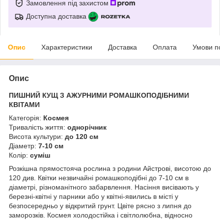
Замовлення під захистом
Доступна доставка
Опис
Характеристики
Доставка
Оплата
Умови п
Опис
ПИШНИЙ КУЩ З АЖУРНИМИ РОМАШКОПОДІБНИМИ
КВІТАМИ
Категорія:
Космея
Тривалість життя:
однорічник
Висота культури:
до 120 см
Діаметр:
7-10 см
Колір:
суміш
Розкішна прямостояча рослина з родини Айстрові, висотою до
120 див. Квітки незвичайні ромашкоподібні до 7-10 см в
діаметрі, різноманітного забарвлення. Насіння висівають у
березні-квітні у парники або у квітні-явились в місті у
безпосередньо у відкритий грунт. Цвіте рясно з липня до
заморозків. Космея холодостійка і світлолюбна, відносно