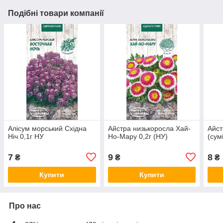
Подібні товари компанії
Алісум морський Східна
Айстра низькоросла Хай-
Айст
Ніч 0,1г НУ
Но-Мару 0,2г (НУ)
(сум
7
9
8
₴
₴
₴
Купити
Купити
Про нас