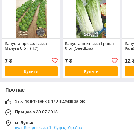
Капуста брюсельська
Капуста пекінська Гранат
Капу
Мачуга 0,5 г (НУ)
0,5г (SeedEra)
Калі
7
7
12
₴
₴
Купити
Купити
Про нас
97% позитивних з 479 відгуків за рік
Працює з 30.07.2018
м. Луцьк
вул. Ківерцівська 1, Луцьк, Україна